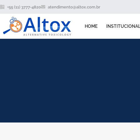
+55 (11) 3777-4820
atendimento@altox.com.br
HOME
INSTITUCIONA